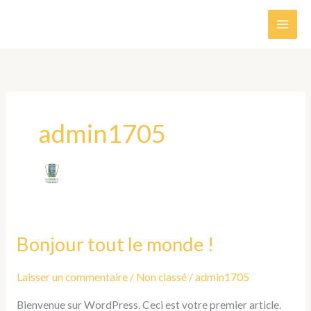
Aller
MAI
au
MEN
contenu
admin1705
Bonjour tout le monde !
Bonjour
tout
le
Laisser un commentaire
/
Non classé
/
admin1705
monde !
Bienvenue sur WordPress. Ceci est votre premier article.